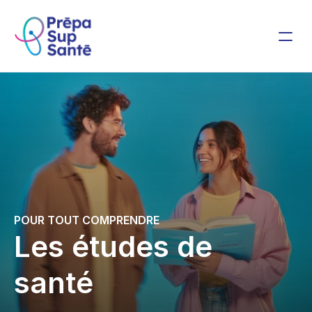
Nos préparations
Prépa Sup Santé
CONTACT
ESPACE ÉTUDIANT
Pédagogie
Notre établissement
Notre histoire
POUR TOUT COMPRENDRE
Nos locaux
Les études de 
Nos équipements
santé
Nos résultats