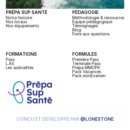
PRÉPA SUP SANTÉ
PÉDAGOGIE
Notre histoire
Méthodologie & ressources
Nos locaux
Équipe pédagogique
Nos équipements
Témoignages
Blog
Foire aux questions
FORMATIONS
FORMULES
Pass
Première Pass
L.AS
Terminale 
Pass
Les spécialités
Prépa MMOPK
Pack Vacances
Pack monExamen
CONÇU ET DÉVELOPPÉ PAR 
@LONESTONE